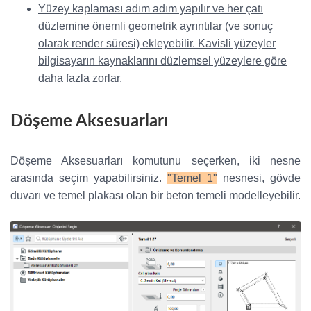
Yüzey kaplaması adım adım yapılır ve her çatı
düzlemine önemli geometrik ayrıntılar (ve sonuç
olarak render süresi) ekleyebilir. Kavisli yüzeyler
bilgisayarın kaynaklarını düzlemsel yüzeylere göre
daha fazla zorlar.
Döşeme Aksesuarları
Döşeme Aksesuarları komutunu seçerken, iki nesne
arasında seçim yapabilirsiniz.
"Temel 1"
nesnesi, gövde
duvarı ve temel plakası olan bir beton temeli modelleyebilir.