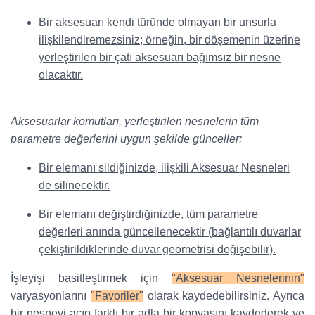
Bir aksesuarı kendi türünde olmayan bir unsurla
ilişkilendiremezsiniz; örneğin, bir döşemenin üzerine
yerleştirilen bir çatı aksesuarı bağımsız bir nesne
olacaktır.
Aksesuarlar komutları, yerleştirilen nesnelerin tüm
parametre değerlerini uygun şekilde günceller:
Bir elemanı sildiğinizde, ilişkili Aksesuar Nesneleri
de silinecektir.
Bir elemanı değiştirdiğinizde, tüm parametre
değerleri anında güncellenecektir (bağlantılı duvarlar
çekiştirildiklerinde duvar geometrisi değişebilir).
İşleyişi basitleştirmek için
"Aksesuar Nesnelerinin"
varyasyonlarını
"Favoriler"
olarak kaydedebilirsiniz. Ayrıca
bir nesneyi açıp farklı bir adla bir kopyasını kaydederek ve